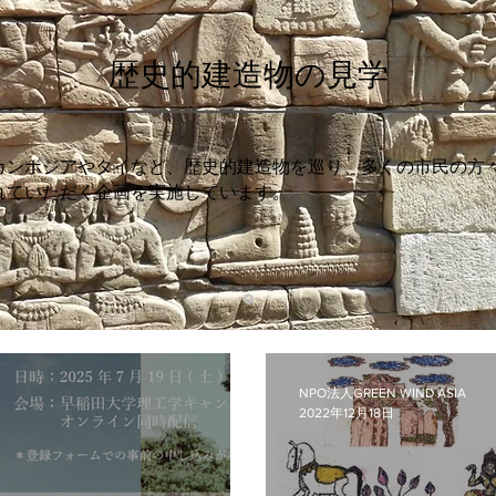
歴史的建造物の見学
ンボジアやタイなど、歴史的建造物を巡り、
多くの市民の方
れていただく企画を実施しています。
NPO法人GREEN WIND ASIA
2022年12月18日