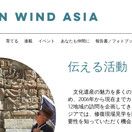
n Wind ASIA
A
G
W
育てる
連載
イベント
あなたも仲間に
報告書／フォトブ
伝える活動
文化遺産の魅力を多くの
め、2006年から現在まで
12地域の訪問を企画して
ジアでは、修復現場見学を
要性を知っていただく機会