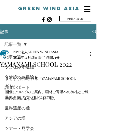
Green Wind ASIA
お問い合わせ
G
記事
記事一覧
NPO法人GREEN WIND ASIA
記事一覧
2022年12月18日
読了時間: 1分
YAMANAMI SCHOOL 2022
やまなみ塾通信
名建築でお掃除を
まもなく開催される「YAMANAMI SCHOOL 
2022」。
調査レポート
開催についてのご案内、画材ご寄贈への御礼とご報
世界各国の文化財保存制度
告がございます。
世界遺産の麓
アジアの塔
ツアー・見学会