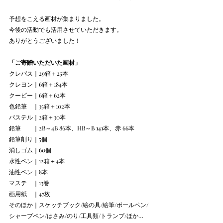
予想をこえる画材が集まりました。
今後の活動でも活用させていただきます。
ありがとうございました！
「ご寄贈いただいた画材」
クレパス｜29箱＋25本
クレヨン｜6箱＋184本
クーピー｜6箱＋62本
色鉛筆　｜35箱＋102本
パステル｜2箱＋30本
鉛筆　　｜2B～4B 86本、HB～B 141本、赤 66本
鉛筆削り｜5個
消しゴム｜60個
水性ペン｜12箱＋4本
油性ペン｜8本
マステ　｜13巻
画用紙　｜47枚
そのほか｜スケッチブック/絵の具/絵筆/ボールペン/
シャープペン/はさみ/のり/工具類/トランプ/ほか…