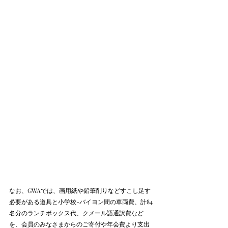
なお、GWAでは、画用紙や鉛筆削りなどすこし足す
必要がある道具と小学校-バイヨン間の車両費、計84
名分のランチボックス代、クメール語通訳費など
を、会員のみなさまからのご寄付や年会費より支出