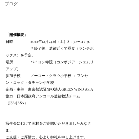
ブログ
「開催概要」
日時		2022年12月24日（土）8：30〜11：30
		＊終了後、遺跡近くで昼食（ランチボ
ックス）を予定。
場所		バイヨン寺院（カンボジア・シェムリ
アップ）
参加学校	ノーコー・クラウ小学校 ＋ フンセ
ン・コック・タチャン小学校
企画・主催　東京都認証NPO法人GREEN WIND ASIA
協力　日本国政府アンコール遺跡救済チーム
（JSA/JASA）
写生会にむけて画材をご寄贈いただきましたみなさ
ま、
ご支援・ご厚情に、心より御礼を申し上げます。