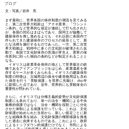
ブログ
文・写真／岩井　亮
まず最初に、世界各国の保存制度の潮流を見てみる
と、第二次世界大戦前は「アテネ憲章」「ワシント
ン条約」など世界的な規定が連続して打ち出された
が、各国の対応はまばらであり、国同士が協働して
建築保存を推し進めるよりも、それ以前に各国内で
作られてきた建築保存のプロセスの延長として、新
たな法律を施行するものであった。一方、第二次世
界大戦後は、戦時中に多くの文化財が破壊された反
動で、各国で文化財保存の意識が芽生え、憲章の保
存原則に則った独自の条約などが制定されることと
なる。
　イギリスは産業革命発祥の地として世界最古の鉄
橋であるアイアンブリッジをはじめ、産業遺産を保
存するケースが多くみられる。イギリスの建築保存
制度の特徴は、古城周辺の保全や建造物周辺も含め
た保存を行う「景観保護」を世界に先駆け、1895年
に提唱した点であり、近年、世界的にも景観保全の
重要性が問われている。
さらに、イギリスでは分権主義的姿勢が文化財保護
制度にも表れており、単一の法令・機関による中央
集権的保護ではなく、法令・機関を役割ごとに分化
させた体制による保護を行っている。これは、文化
財保護が始められた当初から、新しい規定ごとに新
たな組織体系を組み、文化財保護の権限移譲を推進
した過去に由来するものである。これにより、政府
によるトップダウン的保護だけでなく、市民による
ボトムアップ的保護も盛んに行われることとなっ