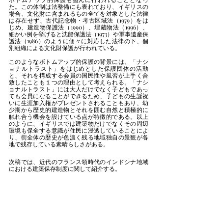
た。この体制は法整備にも表れており、イギリスの
場合、文化財に含まれるもの全てを対象とした法律
は存在せず、古代記念物・考古区域法（1979）をは
じめ、建造物保護法（1990）、埋蔵物法（1996）、
細かい例を挙げると沈船保護法（1973）や軍事遺産保
護法（1986）のように個々に対応した法律の下、個
別組織による文化財保護が行われている。
このようなボトムアップ的保護の背景には、「ナシ
ョナルトラスト」をはじめとした保護団体の活動
と、それを構成する会員の国民性や風習が上手く合
致したことも１つの理由として考えられる。「ナシ
ョナルトラスト」には大人だけでなく子どもであっ
ても会員になることができるため、子どもの生誕祝
いに生涯加入権がプレゼントされることもあり、幼
少期から歴史的建造物とそれを囲む自然と積極的に
触れ合う機会を設けている点が特徴的である。以上
のように、イギリスでは建築物だけでなくその周辺
環境も保全する意識が住民に浸透していることによ
り、街全体の歴史が色濃く残る地域独自の景観が各
地で残存している素晴らしさがある。
次稿では、近代のフランス領時代のインドシナ地域
における建築保存制度に関して紹介する。