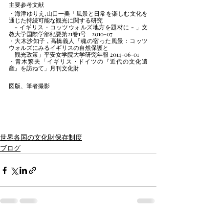
主要参考文献
・海津ゆりえ,山口一美「風景と日常を楽しむ文化を
通じた持続可能な観光に関する研究
　- イギリス・コッツウォルズ地方を題材に - 」文
教大学国際学部紀要第21巻1号　2010-07
・大木沙知子 , 高橋義人「魂の宿った風景：コッツ
ウォルズにみるイギリスの自然保護と
　観光政策」平安女学院大学研究年報 2014-06-01
・青木繁夫「イギリス・ドイツの『近代の文化遺
産』を訪ねて」月刊文化財
図版、筆者撮影
世界各国の文化財保存制度
ブログ