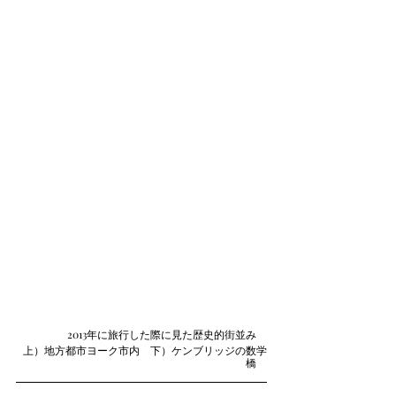
2013年に旅行した際に見た歴史的街並み　
上）地方都市ヨーク市内　下）ケンブリッジの数学
橋　