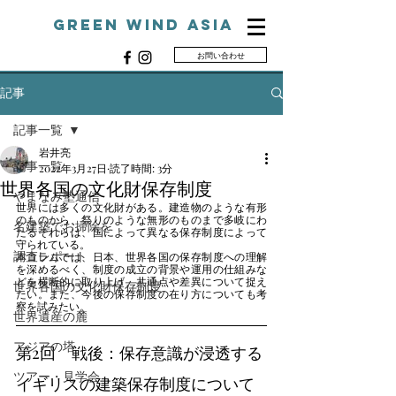
Green Wind ASIA
お問い合わせ
G
記事
記事一覧
岩井亮
記事一覧
2022年3月27日
読了時間: 3分
世界各国の文化財保存制度
やまなみ塾通信
世界には多くの文化財がある。建造物のような有形
のものから、祭りのような無形のものまで多岐にわ
名建築でお掃除を
たるそれらは、国によって異なる保存制度によって
守られている。
調査レポート
本コラムでは、日本、世界各国の保存制度への理解
を深めるべく、制度の成立の背景や運用の仕組みな
どを横断的に取り上げ、共通点や差異について捉え
世界各国の文化財保存制度
たい。また、今後の保存制度の在り方についても考
察を試みたい。
世界遺産の麓
アジアの塔
第2回　戦後：保存意識が浸透する
ツアー・見学会
イギリスの建築保存制度について