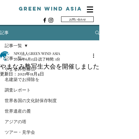
Green Wind ASIA
お問い合わせ
G
記事
記事一覧
NPO法人GREEN WIND ASIA
記事一覧
2020年6月15日
読了時間: 1分
やまなみ塾写生大会を開催しました
やまなみ塾通信
更新日：
2021年11月4日
名建築でお掃除を
調査レポート
世界各国の文化財保存制度
世界遺産の麓
アジアの塔
ツアー・見学会