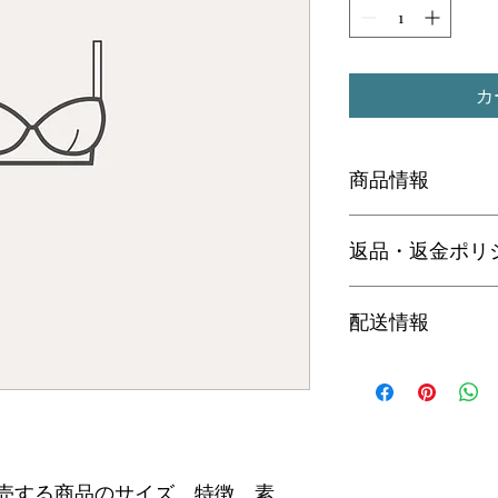
カ
商品情報
商品の詳細について
返品・返金ポリ
品のサイズ、特徴、
しましょう。また、
て、購入者の興味を
商品の返品・返金に
配送情報
のように返品または
う。手続きを明確に
関係を築くことがで
商品の配送について
方法や梱包、配送料
が起こった際などの
で、ショップの信頼
売する商品のサイズ、特徴、素