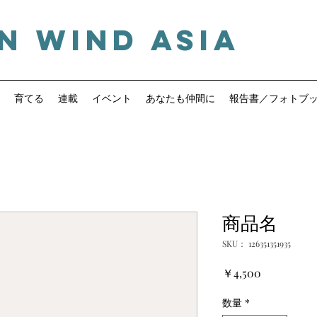
n Wind ASIA
A
G
W
育てる
連載
イベント
あなたも仲間に
報告書／フォトブ
商品名
SKU： 126351351935
価
￥4,500
格
数量
*