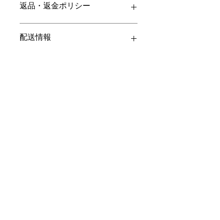
返品・返金ポリシー
ここに販売する商品のサイズ、特徴、
素材、取扱い方法などの詳細を入力し
ましょう。また、商品のセールスポイ
商品の返品・返金について記入する欄
配送情報
ントを入力して、購入者の興味を引き
です。購入後、どのように返品または
つけましょう。
返金できるかを詳しく示しましょう。
手続きを明確に示すことでショップと
商品の配送について記入する欄です。
購入者の信頼関係を築くことができま
ここに商品の配送方法や梱包、配送料
す。
などについて入力しましょう。不着が
起こった際などの手続きに関しても詳
お問い合わせ
しく示すことで、ショップの信頼度を
高めることができます。
送信