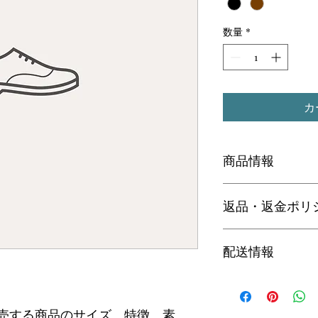
数量
*
カ
商品情報
商品の詳細について
返品・返金ポリ
品のサイズ、特徴、
しましょう。また、
て、購入者の興味を
商品の返品・返金に
配送情報
のように返品または
う。手続きを明確に
関係を築くことがで
商品の配送について
方法や梱包、配送料
が起こった際などの
売する商品のサイズ、特徴、素