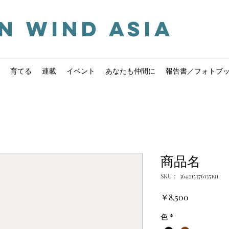
n Wind ASIA
A
G
W
育てる
連載
イベント
あなたも仲間に
報告書／フォトブ
商品名
SKU： 364215376135191
価
￥8,500
格
色
*