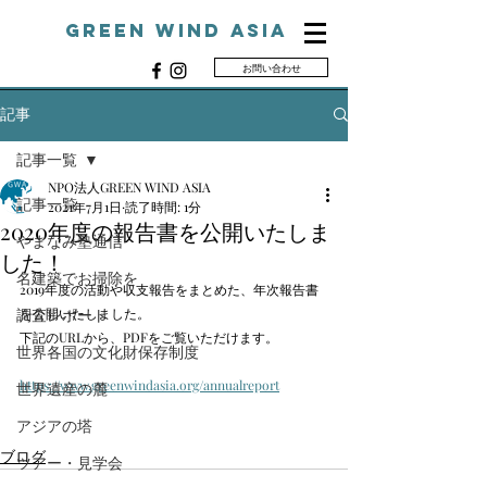
Green Wind ASIA
お問い合わせ
G
記事
記事一覧
NPO法人GREEN WIND ASIA
記事一覧
2021年7月1日
読了時間: 1分
2020年度の報告書を公開いたしま
やまなみ塾通信
した！
名建築でお掃除を
2019年度の活動や収支報告をまとめた、年次報告書
調査レポート
を公開いたしました。
下記のURLから、PDFをご覧いただけます。
世界各国の文化財保存制度
https://www.greenwindasia.org/annualreport
世界遺産の麓
アジアの塔
ブログ
ツアー・見学会