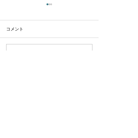
コメント
コメントを追加…
YAMANAMI SCHOOL
講義録「夢の世
2022
史」第3回公開
お問い合わせ
送信