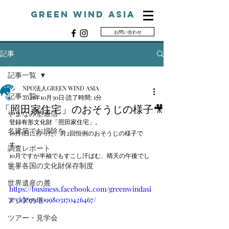
Green Wind ASIA
お問い合わせ
G
記事
記事一覧
NPO法人GREEN WIND ASIA
記事一覧
2021年10月30日
読了時間: 1分
「照田家住宅」のおそうじの様子🎥
やまなみ塾通信
登録有形文化財「照田家住宅」。
名建築でお掃除を
10月5日に行った、月2回恒例のおそうじの様子で
す。
調査レポート
10月ですが半袖でもすこし汗ばむ、晴天の午後でし
世界各国の文化財保存制度
た！
世界遺産の麓
https://business.facebook.com/greenwindasi
a/videos/1099803170426467/
アジアの塔
ツアー・見学会